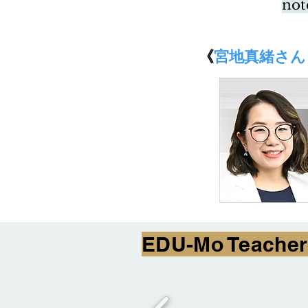
no
《​
宮地真緒さん
EDU-Mo Teacher