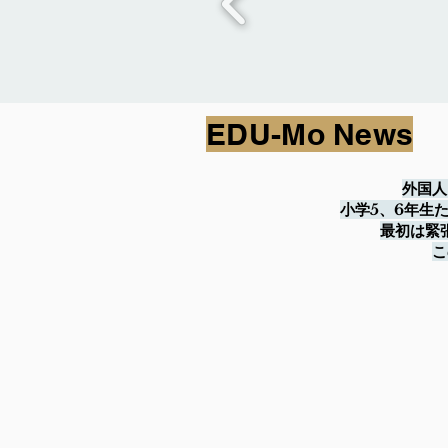
EDU-Mo News
外国人
小学5、6年生
最初は緊
こ