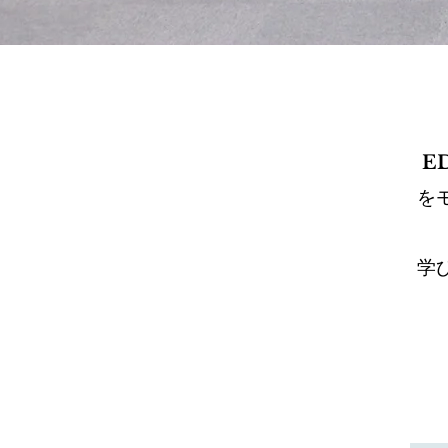
E
を
学