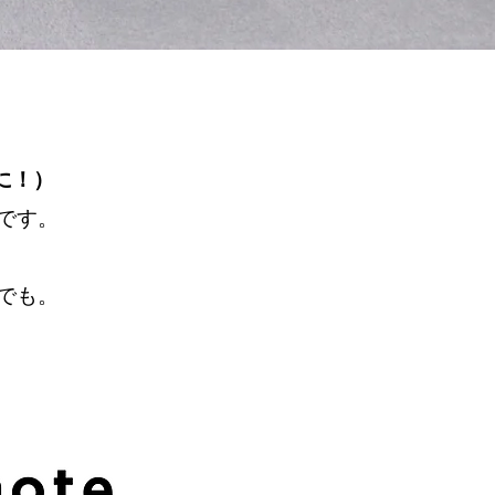
近に！）
です。
でも。